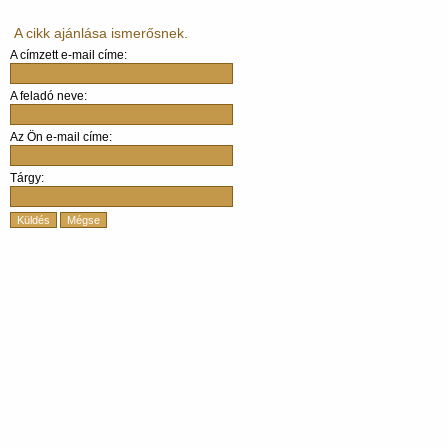
A cikk ajánlása ismerősnek.
A címzett e-mail címe:
A feladó neve:
Az Ön e-mail címe:
Tárgy:
Küldés
Mégse