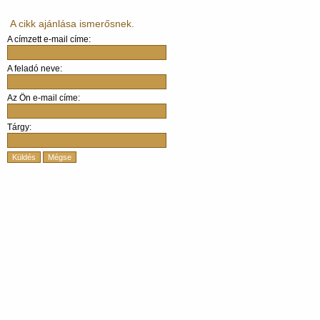
A cikk ajánlása ismerősnek.
A címzett e-mail címe:
A feladó neve:
Az Ön e-mail címe:
Tárgy:
Küldés
Mégse