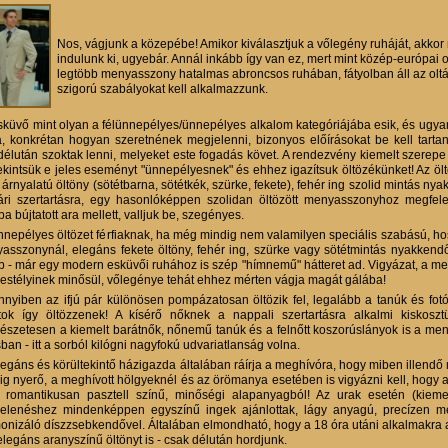
Nos, vágjunk a közepébe! Amikor kiválasztjuk a vőlegény ruháját, akkor 
indulunk ki, ugyebár. Annál inkább így van ez, mert mint közép-európai
legtöbb menyasszony hatalmas abroncsos ruhában, fátyolban áll az oltár 
szigorú szabályokat kell alkalmazzunk.
sküvő mint olyan a félünnepélyes/ünnepélyes alkalom kategóriájába esik, és ugya
a, konkrétan hogyan szeretnének megjelenni, bizonyos előírásokat be kell tart
délután szoktak lenni, melyeket este fogadás követ. A rendezvény kiemelt szerepe
 tekintsük e jeles eseményt "ünnepélyesnek" és ehhez igazítsuk öltözékünket! Az
 árnyalatú öltöny (sötétbarna, sötétkék, szürke, fekete), fehér ing szolid mintás nya
ári szertartásra, egy hasonlóképpen szolidan öltözött menyasszonyhoz megfe
a bújtatott ara mellett, valljuk be, szegényes.
nnepélyes öltözet férfiaknak, ha még mindig nem valamilyen speciális szabású, ho
asszonynál, elegáns fekete öltöny, fehér ing, szürke vagy sötétmintás nyakkend
b - már egy modern esküvői ruhához is szép "hímnemű" hátteret ad. Vigyázat, a m
estélyinek minősül, vőlegénye tehát ehhez mérten vágja magát gálába!
nyiben az ifjú pár különösen pompázatosan öltözik fel, legalább a tanúk és fot
tok így öltözzenek! A kísérő nőknek a nappali szertartásra alkalmi kiskoszt
észetesen a kiemelt barátnők, nőnemű tanúk és a felnőtt koszorúslányok is a m
sban - itt a sorból kilógni nagyfokú udvariatlanság volna.
legáns és körültekintő házigazda általában ráírja a meghívóra, hogy miben illendő 
ig nyerő, a meghívott hölgyeknél és az örömanya esetében is vigyázni kell, hogy
 romantikusan pasztell színű, minőségi alapanyagból! Az urak esetén (kieme
elenéshez mindenképpen egyszínű ingek ajánlottak, lágy anyagú, precízen me
onizáló díszzsebkendővel. Általában elmondható, hogy a 18 óra utáni alkalmakra a 
elegáns aranyszínű öltönyt is - csak délután hordjunk.