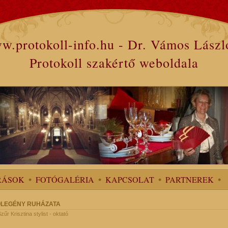
w.protokoll-info.hu - Dr. Vámos Lászl
Protokoll szakértő weboldala
RÁSOK
FOTÓGALÉRIA
KAPCSOLAT
PARTNEREK
ŐLEGÉNY RUHÁZATA
Szűr Krisztina stylist - oktató