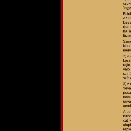
csok
"egy
Esté
Az ü
kises
(hat
ha n
fűzé
Szmo
klas
meny
2) A
készü
rajt
való
szín
szín
3) A
"lev
poca
nadr
ugya
amol
A cu
külö
cut 
alap
repk