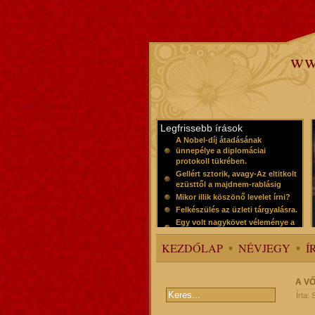
ww
Legfrissebb írások
A Nobel-díj átadásának
ünnepélye a diplomáciai
protokoll tükrében.
Gellért sztorik, avagy-Az eltitkolt
ezüsttől a majdnem-rablásig
Mikor illik köszönő levelet írni?
Felkészülés az üzleti tárgyalásra.
Egy volt nagykövet véleménye a
protokollról
KEZDŐLAP
NÉVJEGY
Í
A V
Írta: 