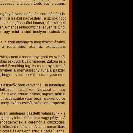
evesebb általában több: egy elegáns,
legény felveheti délutáni ceremóniára is.
rint a frakkot nagyestélyi, a szmokingot
nt az elegáns, sötét tónusú, after-six-nek
zer! A mandzsettagomb ne legyen feltűnő,
pen úgy, mint a cipő (melyen csatnak és
, hiszen olyannyira megszokott látvány,
r a romantikus, akár az extravagáns
 zakója nem azonos anyagból és színből
ikus esküvők kiváló kísérője. Zakója és a
fekete! Szmoking-ing és csokornyakkendő
ennyiben a menyasszony ruhája pasztell
a, hogy a stílus ne váljon dandyssé és a
az esküvők örök kedvence. Ha lefordítjuk,
keletkezett, hastájékon (vigyázat a nagy
és fekete-szürke csíkos, hajtóka nélküli
 Ing, ezüstszürke vagy bézs nyakkendő és
, mely lazább esésű, szélesen drapézott,
lyen semleges pasztellt válasszunk - a
, mely lehet törökminta vagy pötty is. A
 vendégeinknek a ceremónia öltözködési
 kölcsönt ruházatra. A cut a romantikus,
giccses és anakronisztikus hatású lenne,