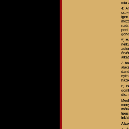
míg 
4) A
csok
igen
mozd
nadr
pont
gond
5)
M
nélk
aute
érvé
alka
A ho
alacs
dand
nyit
házi
6)
Pa
gomb
dísz
Megf
meny
mérl
típu
inká
Ala