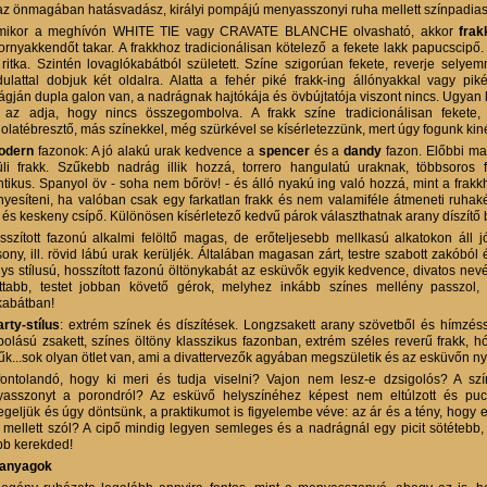
az önmagában hatásvadász, királyi pompájú menyasszonyi ruha mellett színpadiass
mikor a meghívón WHITE TIE vagy CRAVATE BLANCHE olvasható, akkor
frak
ornyakkendőt takar. A frakkhoz tradicionálisan kötelező a fekete lakk papucscipő. 
 ritka. Szintén lovaglókabátból született. Színe szigorúan fekete, reverje selyem
ulattal dobjuk két oldalra. Alatta a fehér piké frakk-ing állónyakkal vagy pi
ágján dupla galon van, a nadrágnak hajtókája és övbújtatója viszont nincs. Ugyan
 az adja, hogy nincs összegombolva. A frakk színe tradicionálisan feket
olatébresztő, más színekkel, még szürkével se kísérletezzünk, mert úgy fogunk kiné
odern
fazonok: A jó alakú urak kedvence a
spencer
és a
dandy
fazon. Előbbi ma
üli frakk. Szűkebb nadrág illik hozzá, torrero hangulatú uraknak, többsoros
ntikus. Spanyol öv - soha nem bőröv! - és álló nyakú ing való hozzá, mint a frakk
nyesíteni, ha valóban csak egy farkatlan frakk és nem valamiféle átmeneti ruhak
t és keskeny csípő. Különösen kísérletező kedvű párok választhatnak arany díszítő b
sszított fazonú alkalmi felöltő magas, de erőteljesebb mellkasú alkatokon áll 
ony, ill. rövid lábú urak kerüljék. Általában magasan zárt, testre szabott zakóból é
ys stílusú, hosszított fazonú öltönykabát az esküvők egyik kedvence, divatos nevé
ottabb, testet jobban követő gérok, melyhez inkább színes mellény passzol
kabátban!
rty-stílus
: extrém színek és díszítések. Longzsakett arany szövetből és hímzéss
olású zsakett, színes öltöny klasszikus fazonban, extrém széles reverű frakk, h
tűk...sok olyan ötlet van, ami a divattervezők agyában megszületik és az esküvőn ny
ontolandó, hogy ki meri és tudja viselni? Vajon nem lesz-e dzsigolós? A sz
asszonyt a porondról? Az esküvő helyszínéhez képest nem eltúlzott és pucc
egeljük és úgy döntsünk, a praktikumot is figyelembe véve: az ár és a tény, hogy
s mellett szól? A cipő mindig legyen semleges és a nadrágnál egy picit sötétebb
bb kerekded!
panyagok