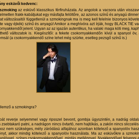
ny esküvői kedvenc:
szmoking
az esküvő klasszikus férfiruházata. Az angolok a vacsora után visszav
lmetlen frakk-kabátjukat egy másfajta felöltőre, az azonos színű és anyagú dinner j
vat változásaitól függetlenül a szmokingnak ma is meg kell felelnie bizonyos köve
ete vagy éjkék) színű és anyagú! Amikor a meghívóra azt írják, hogy BLACK TIE v
ornyakkendőt jelent. Ugyan az az igazán autentikus, ha valaki maga köti meg, kap
íthető változatok is. Kiegészítői: a fekete csokornyakkendőn kívül a spanyol öv
emsál (a csokornyakkendő színe lehet még szürke, esetleg pezsgő színű is.)
ellemző a szmokingra?
bát reverje selyemmel vagy ripsszel bevont, gombja úgyszintén, a nadrág oldal
s zsebtakaró patni, a nadrágon nincs övtartó, nem hajtókás, a zakón nincs sliccelés
ához nem szükséges, mély záródású alfajához azonban kötelező a spanyolöv has
ényt, akkor mindig kötelező a spanyolöv használata. Ma az esküvőkre a szmokin
yolövvel, színes csokornyakkendővel, mintás mellénnyel. Nyakkendővel felvenni 