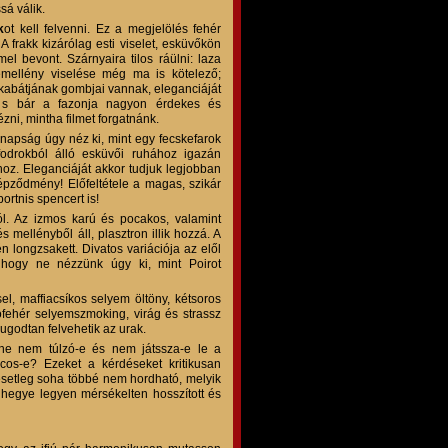
á válik.
k
ot kell felvenni. Ez a megjelölés fehér
A frakk kizárólag esti viselet, esküvőkön
mel bevont. Szárnyaira tilos ráülni: laza
kémellény viselése még ma is kötelező;
 kabátjának gombjai vannak, eleganciáját
e, s bár a fazonja nagyon érdekes és
zni, mintha filmet forgatnánk.
napság úgy néz ki, mint egy fecskefarok
 fodrokból álló esküvői ruhához igazán
hoz. Eleganciáját akkor tudjuk legjobban
épződmény! Előfeltétele a magas, szikár
ortnis spencert is!
jól. Az izmos karú és pocakos, valamint
s mellényből áll, plasztron illik hozzá. A
n longzsakett. Divatos variációja az elől
, hogy ne nézzünk úgy ki, mint Poirot
el, maffiacsíkos selyem öltöny, kétsoros
ófehér selyemszmoking, virág és strassz
ugodtan felvehetik az urak.
íne nem túlzó-e és nem játssza-e le a
os-e? Ezeket a kérdéseket kritikusan
 esetleg soha többé nem hordható, melyik
, hegye legyen mérsékelten hosszított és