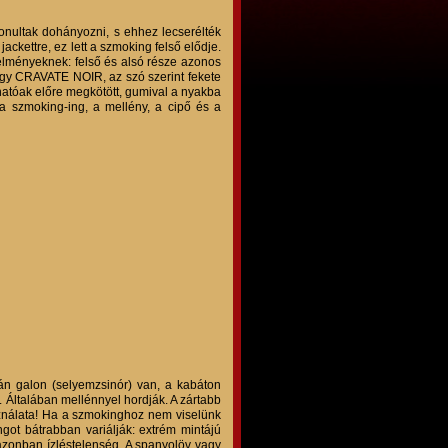
onultak dohányozni, s ehhez lecserélték
ackettre, ez lett a szmoking felső elődje.
telményeknek: felső és alsó része azonos
agy CRAVATE NOIR, az szó szerint fekete
hatóak előre megkötött, gumival a nyakba
, a szmoking-ing, a mellény, a cipő és a
án galon (selyemzsinór) van, a kabáton
. Általában mellénnyel hordják. A zártabb
ználata! Ha a szmokinghoz nem viselünk
got bátrabban variálják: extrém mintájú
azonban ízléstelenség. A spanyolöv vagy