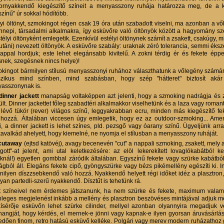
ornyakkendő kiegészítő színeit a menyasszony ruhája határozza meg, de a k
színű" úr sokkal hódítóbb.
lyi öltönyt, szmokingot régen csak 19 óra után szabadott viselni, ma azonban a vő
nnepi, társadalmi alkalmakra, így esküvőre való öltönyök között a hagyomány sze
télyi öltönyként emlegetik. Ezenkívül estélyi öltönynek számít a zsakett, csakúgy, mi
 utáni) nevezett öltönyök. A esküvőre szabály: uraknak zéró tolerancia, semmi éks
appal hordjuk; este lehet elegánsabb kivitelű. A zokni térdig ér és fekete ép
snek, szegésnek nincs helye)!
kingot bármilyen stílusú menyasszonyi ruhához választhatunk a vőlegény számára
szikus mind színben, mind szabásban, hogy szép "hátteret" biztosít aká
asszonynak is.
dinner jackett
manapság voltaképpen azt jelenti, hogy a szmoking nadrágja és
lt. Dinner jackettet főleg szabadtéri alkalmakkor viselhetünk és a laza vagy romant
a lévő tükör (rever) világos színű, leggyakrabban ecru, minden más kiegészítő 
 hozzá. Általában viccesen úgy emlegetik, hogy ez az outdoor-szmoking... Am
ű, a dinner jackett is lehet színes, pld. pezsgő vagy óarany színű. Ügyeljünk arr
kavalkád ahelyett, hogy kiemelné, ne nyomja el stílusban a menyasszony ruháját.
cutaway
(ejtsd katövéj), avagy becenevén "cut" a nappali szmoking, zsakett, mely 
ágott"-at jelent, ami utal keletkezésére: az elöl lekerekített lovaglókabátból 
knál!) egyetlen gombbal záródik általában. Egyszínű fekete vagy szürke kabátból 
ágból áll. Elegáns fekete cipő, gyöngyszürke vagy bézs pikémellény egészíti ki.
nilyen díszzsebkendő való hozzá. Nyakkendő helyett régi időket idéz a plasztron
yan partedli-szerű nyakkendő. Dísztűt is tehetünk rá.
t színeivel nem érdemes játszanunk, ha nem szürke és fekete, maximum valami
nleges megjelenést inkább a mellény és plasztron beszövéses mintájával adjuk meg
kísérője esküvőn lehet szürke cilinder, mellyel azonban olyannyira megadjuk
hangját, hogy kérdés, el mernek-e jönni vagy kapnak-e ilyen gyorsan áruvásárlási
edően finom, retro hatású esküvő kelléke. Polgári vagy merev modern ruházathoz 