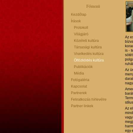
Főmenü
Kezdőlap
Írások
Protokoll
Világjáró
Az e
Közéleti kultúra
bízv
kora
Társasági kultúra
is -
Viselkedés kultúra
sötét
polg
Öltözködés kultúra
ruháb
Publikációk
Az ü
Média
meny
dara
Fotógaléria
nagy
Kapcsolat
Amen
Partnerek
bará
Term
Feliratkozás hírlevélre
stílu
Partner linkek
Az e
mind
vagy
megj
harm
egy 