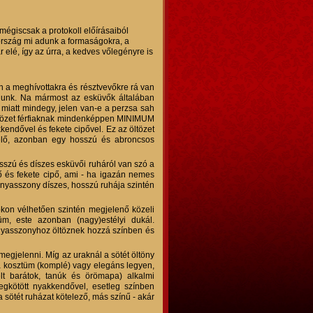
mégiscsak a protokoll előírásaiból
 ország mi adunk a formaságokra, a
elé, így az úrra, a kedves vőlegényre is
n a meghívottakra és résztvevőkre rá van
anunk. Na mármost az esküvők általában
 miatt mindegy, jelen van-e a perzsa sah
 öltözet férfiaknak mindenképpen MINIMUM
kkendővel és fekete cipővel. Ez az öltözet
lelő, azonban egy hosszú és abroncsos
sszú és díszes esküvői ruháról van szó a
ő és fekete cipő, ami - ha igazán nemes
enyasszony díszes, hosszú ruhája szintén
ókon vélhetően szintén megjelenő közeli
üm, este azonban (nagy)estélyi dukál.
enyasszonyhoz öltöznek hozzá színben és
megjelenni. Míg az uraknál a sötét öltöny
 a kosztüm (komplé) vagy elegáns legyen,
lt barátok, tanúk és örömapa) alkalmi
gkötött nyakkendővel, esetleg színben
sötét ruházat kötelező, más színű - akár