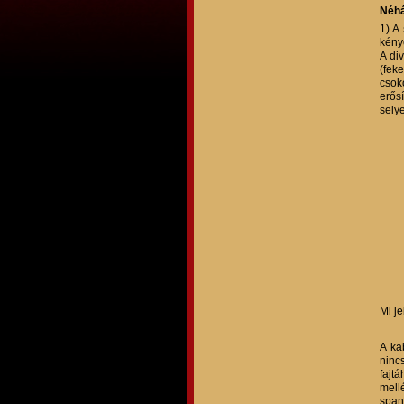
Néhá
1) A
kénye
A di
(fek
csok
erős
sely
Mi j
A ka
ninc
fajt
mell
span