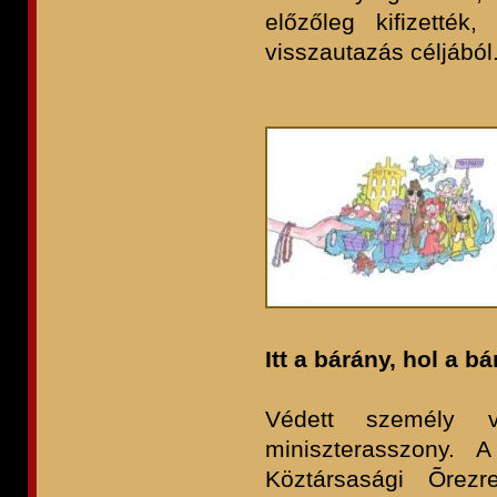
előzőleg kifizették,
visszautazás céljából
Itt a bárány, hol a b
Védett személy v
miniszterasszony. 
Köztársasági Õrezr