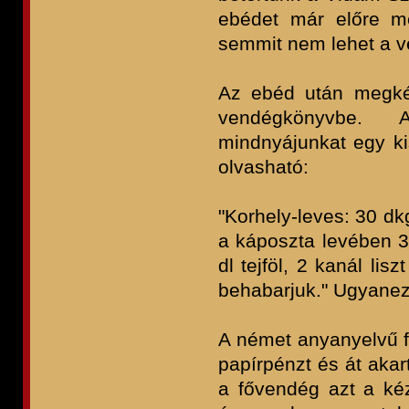
ebédet már előre m
semmit nem lehet a vé
Az ebéd után megkér
vendégkönyvbe. 
mindnyájunkat egy ki
olvasható:
"Korhely-leves: 30 dk
a káposzta levében 3
dl tejföl, 2 kanál li
behabarjuk." Ugyanez 
A német anyanyelvű f
papírpénzt és át akar
a fővendég azt a kéz