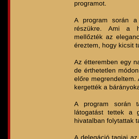
programot.
A program során a 
részükre. Ami a hö
mellőzték az eleganc
éreztem, hogy kicsit 
Az étteremben egy na
de érthetetlen módon 
előre megrendeltem. 
kergették a bárányoka
A program során ta
látogatást tettek 
hivatalban folytattak 
A delegáció tagjai a