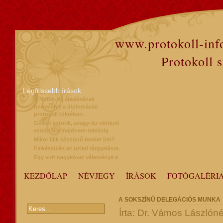
www.protokoll-inf
Protokoll 
Legfrissebb írások
A Nobel-díj átadásának
ünnepélye a diplomáciai
protokoll tükrében.
Gellért sztorik, avagy-Az eltitkolt
ezüsttől a majdnem-rablásig
Mikor illik köszönő levelet írni?
Felkészülés az üzleti tárgyalásra.
Egy volt nagykövet véleménye a
protokollról
KEZDŐLAP
NÉVJEGY
ÍRÁSOK
FOTÓGALÉRI
A SOKSZÍNŰ DELEGÁCIÓS MUNKA
Írta: Dr. Vámos Lászlóné