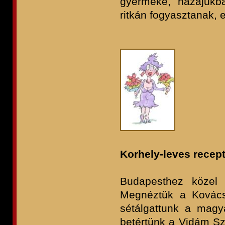
gyermeke, hazájukba
ritkán fogyasztanak, 
Korhely-leves recep
Budapesthez közel 
Megnéztük a Kovács
sétálgattunk a magya
betértünk a Vidám S