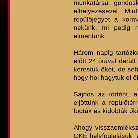
munkatársa gondos
elhelyezésével. Mi
repülőjegyet a korm
nekünk, mi pedig n
elmentünk.
Három napig tartózk
előtt 24 órával derül
kerestük őket, de se
hogy hol hagytuk el ő
Sajnos az történt,
eljöttünk a repülőtér
fogták és kidobták őke
Ahogy visszaemléksz
OKÉ helyfoglalásuk, é