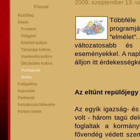
2009. szeptember 13. v
Főmenü
Kezdőlap
Többfél
Írások
programj
Protokoll
"elmélet"
Világjáró
Közéleti kultúra
változatosabb és 
Társasági kultúra
eseményekkel. A nap
Viselkedés kultúra
álljon itt érdekességk
Öltözködés kultúra
Publikációk
Média
Fotógaléria
Az eltűnt repülőjegy
Kapcsolat
Partnerek
Feliratkozás hírlevélre
Az egyik igazság- és
Partner linkek
volt - három tagú del
foglaltak a kormány
fővendég védett szem