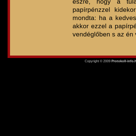
észre, hogy a tula
papírpénzzel kidekorá
mondta: ha a kedves
akkor ezzel a papírp
vendéglőben s az én 
Copyright © 2009
Protokoll-info.