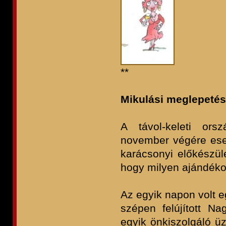
**
Mikulási meglepetés
A távol-keleti ors
november végére esett
karácsonyi előkészüle
hogy milyen ajándékot
Az egyik napon volt 
szépen felújított N
egyik önkiszolgáló ü