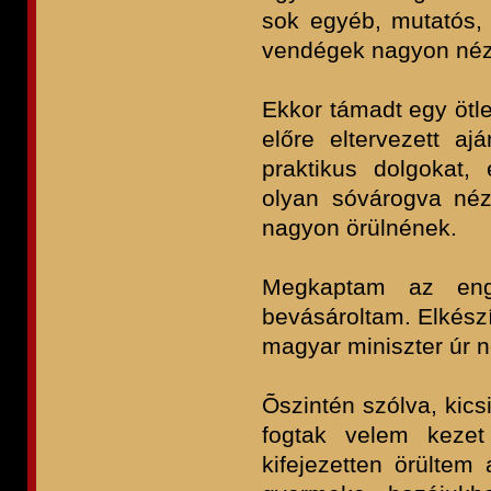
sok egyéb, mutatós, 
vendégek nagyon néz
Ekkor támadt egy ötl
előre eltervezett aj
praktikus dolgokat,
olyan sóvárogva néz
nagyon örülnének.
Megkaptam az enge
bevásároltam. Elkészí
magyar miniszter úr n
Õszintén szólva, kics
fogtak velem kezet
kifejezetten örültem 