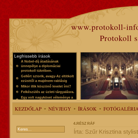
www.protokoll-inf
Protokoll 
Legfrissebb írások
A Nobel-díj átadásának
ünnepélye a diplomáciai
protokoll tükrében.
Gellért sztorik, avagy-Az eltitkolt
ezüsttől a majdnem-rablásig
Mikor illik köszönő levelet írni?
Felkészülés az üzleti tárgyalásra.
Egy volt nagykövet véleménye a
protokollról
KEZDŐLAP
NÉVJEGY
ÍRÁSOK
FOTÓGALÉRI
4.RÉSZ RÁF
Írta: Szűr Krisztina sty