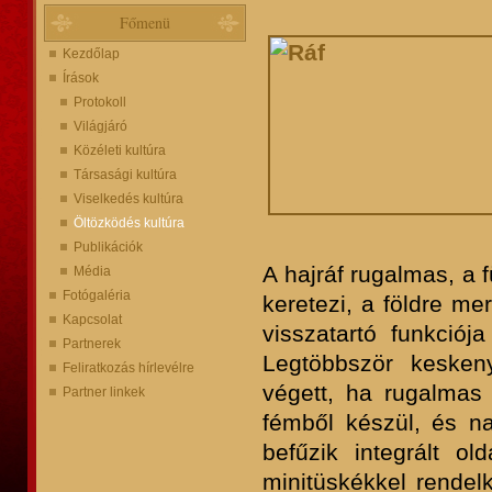
Főmenü
Kezdőlap
Írások
Protokoll
Világjáró
Közéleti kultúra
Társasági kultúra
Viselkedés kultúra
Öltözködés kultúra
Publikációk
A hajráf rugalmas, a f
Média
Fotógaléria
keretezi, a földre me
Kapcsolat
visszatartó funkciója
Partnerek
Legtöbbször kesken
Feliratkozás hírlevélre
végett, ha rugalmas
Partner linkek
fémből készül, és n
befűzik integrált ol
minitüskékkel rendel