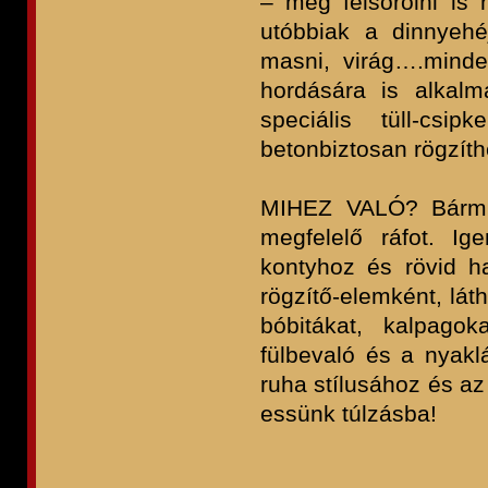
– még felsorolni is
utóbbiak a dinnyehé
masni, virág….minden
hordására is alkal
speciális tüll-csi
betonbiztosan rögzíth
MIHEZ VALÓ? Bármil
megfelelő ráfot. Ig
kontyhoz és rövid ha
rögzítő-elemként, lát
bóbitákat, kalpago
fülbevaló és a nyakl
ruha stílusához és a
essünk túlzásba!