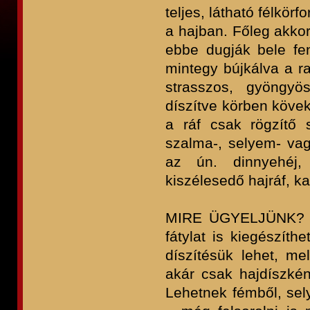
teljes, látható félkör
a hajban. Főleg akkor
ebbe dugják bele fent
mintegy bújkálva a ra
strasszos, gyöngyös
díszítve körben köve
a ráf csak rögzítő 
szalma-, selyem- vag
az ún. dinnyehéj,
kiszélesedő hajráf, ka
MIRE ÜGYELJÜNK? A r
fátylat is kiegészít
díszítésük lehet, me
akár csak hajdíszként
Lehetnek fémből, se