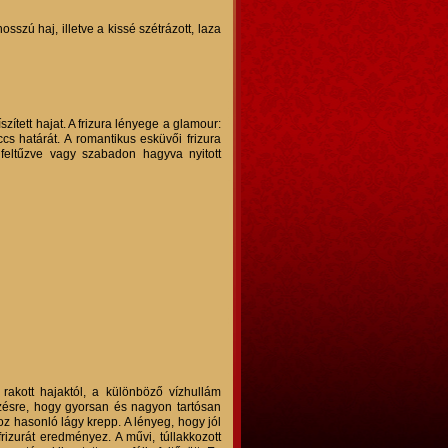
sszú haj, illetve a kissé szétrázott, laza
íszített hajat. A frizura lényege a glamour:
s határát. A romantikus esküvői frizura
 feltűzve vagy szabadon hagyva nyitott
rakott hajaktól, a különböző vízhullám
zésre, hogy gyorsan és nagyon tartósan
oz hasonló lágy krepp. A lényeg, hogy jól
frizurát eredményez. A művi, túllakkozott