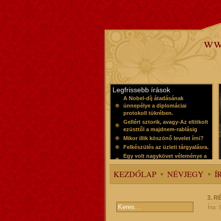
ww
Legfrissebb írások
A Nobel-díj átadásának
ünnepélye a diplomáciai
protokoll tükrében.
Gellért sztorik, avagy-Az eltitkolt
ezüsttől a majdnem-rablásig
Mikor illik köszönő levelet írni?
Felkészülés az üzleti tárgyalásra.
Egy volt nagykövet véleménye a
protokollról
KEZDŐLAP
NÉVJEGY
Í
3. 
Írta: