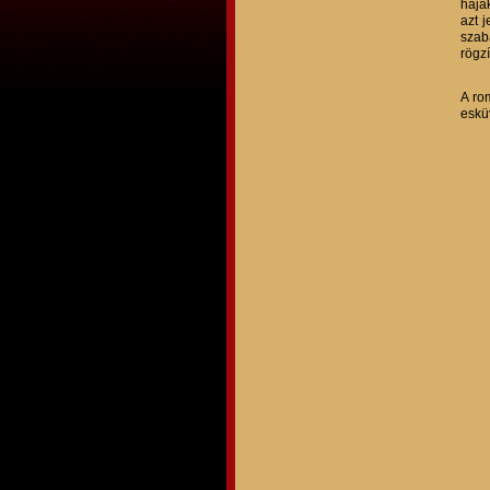
haja
azt j
szab
rögzí
A ro
eskü