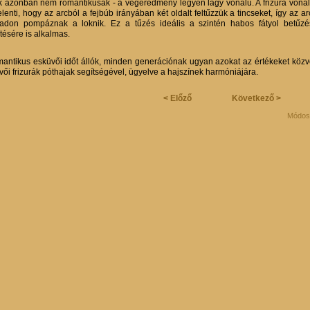
k azonban nem romantikusak - a végeredmény legyen lágy vonalú. A frizura vonalvez
elenti, hogy az arcból a fejbúb irányában két oldalt feltűzzük a tincseket, így az arc 
adon pompáznak a loknik. Ez a tűzés ideális a szintén habos fátyol betűz
tésére is alkalmas.
mantikus esküvői időt állók, minden generációnak ugyan azokat az értékeket közvet
vői frizurák póthajak segítségével, ügyelve a hajszínek harmóniájára.
< Előző
Következő >
Módosí