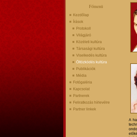
Főmenü
Kezdőlap
Írások
Protokoll
Világjáró
Közéleti kultúra
Társasági kultúra
Viselkedés kultúra
Öltözködés kultúra
Publikációk
Média
Fotógaléria
Kapcsolat
Partnerek
Feliratkozás hírlevélre
Partner linkek
A ha
tech
ondo
elők