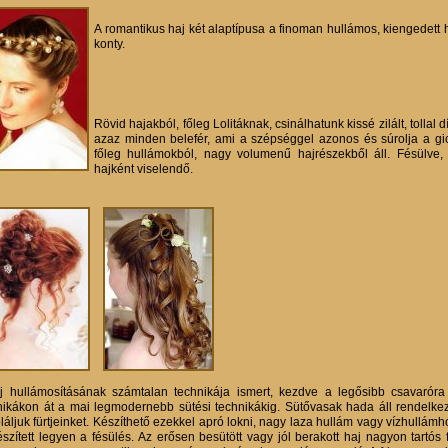
A romantikus haj két alaptípusa a finoman hullámos, kiengedett ho
konty.
Rövid hajakból, főleg Lolitáknak, csinálhatunk kissé zilált, tollal d
azaz minden belefér, ami a szépséggel azonos és súrolja a gicc
főleg hullámokból, nagy volumenű hajrészekből áll. Fésülve,
hajként viselendő.
j hullámosításának számtalan technikája ismert, kezdve a legősibb csavaróra 
nikákon át a mai legmodernebb sütési technikákig. Sütővasak hada áll rendelke
láljuk fürtjeinket. Készíthető ezekkel apró lokni, nagy laza hullám vagy vízhullámh
észített legyen a fésülés. Az erősen besütött vagy jól berakott haj nagyon tartós 