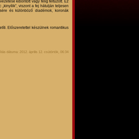
etése kibontott vagy félig feltűzött. Ez
„kinyílik”, viszont a fej hátulján teljesen
ésére és különböző diadémok, koronák
íti. Előszeretettel készülnek romantikus
tás dátuma: 2012. április 12. csütörtök, 06:34