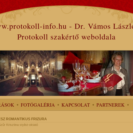
w.protokoll-info.hu - Dr. Vámos Lászl
Protokoll szakértő weboldala
RÁSOK
FOTÓGALÉRIA
KAPCSOLAT
PARTNEREK
RÉSZ ROMANTIKUS FRIZURA
 Szűr Krisztina stylist-oktató