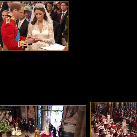
Vilmos herceg és Catherine Middleton e
angol-brit monarchia ősi koronázó templ
A Westminsteri esperes vezette a
móniát, az ifjú párt Rowan Williams Canterbury érsek adta össze és London
öke mondta az ünnepi beszédet.
on püspöke személyes jó barátja Vilmos hercegnek és családjának (mivel egyben
irályi kápolna elöljárója is). Már évek óta ismeri Vilmos herceget, ő konfirmálta és
zetett le a Diana, Walesi hercegnő emlékére rendezett gyászszertartás is.